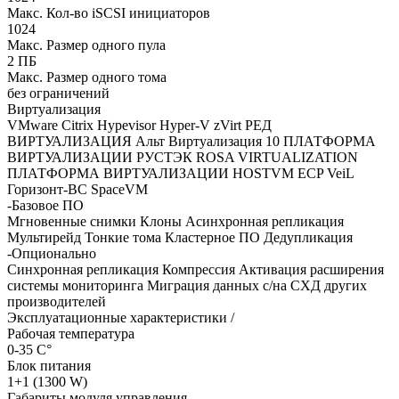
Макс. Кол-во iSCSI инициаторов
1024
Макс. Размер одного пула
2 ПБ
Макс. Размер одного тома
без ограничений
Виртуализация
VMware
Citrix Hypevisor
Hyper-V
zVirt
РЕД
ВИРТУАЛИЗАЦИЯ
Альт Виртуализация 10
ПЛАТФОРМА
ВИРТУАЛИЗАЦИИ РУСТЭК
ROSA VIRTUALIZATION
ПЛАТФОРМА ВИРТУАЛИЗАЦИИ HOSTVM
ECP VeiL
Горизонт-ВС
SpaceVM
-Базовое ПО
Мгновенные снимки
Клоны
Асинхронная репликация
Мультирейд
Тонкие тома
Кластерное ПО
Дедупликация
-Опционально
Синхронная репликация
Компрессия
Активация расширения
системы мониторинга
Миграция данных с/на СХД других
производителей
Эксплуатационные характеристики /
Рабочая температура
0-35 C°
Блок питания
1+1 (1300 W)
Габариты модуля управления