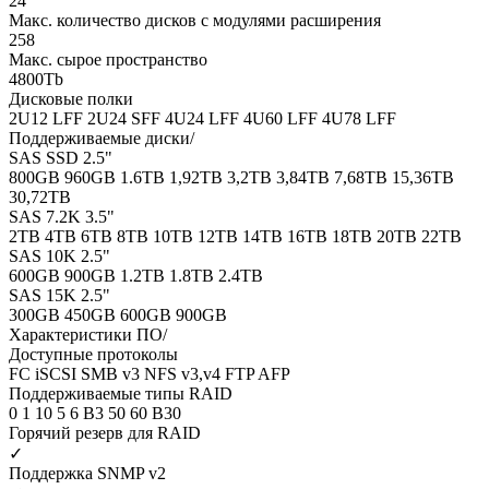
24
Макс. количество дисков с модулями расширения
258
Макс. сырое пространство
4800Tb
Дисковые полки
2U12 LFF
2U24 SFF
4U24 LFF
4U60 LFF
4U78 LFF
Поддерживаемые диски/
SAS SSD 2.5"
800GB
960GB
1.6TB
1,92TB
3,2TB
3,84TB
7,68TB
15,36TB
30,72TB
SAS 7.2K 3.5"
2TB
4TB
6TB
8TB
10TB
12TB
14TB
16TB
18TB
20TB
22TB
SAS 10K 2.5"
600GB
900GB
1.2TB
1.8TB
2.4TB
SAS 15K 2.5"
300GB
450GB
600GB
900GB
Характеристики ПО/
Доступные протоколы
FC
iSCSI
SMB v3
NFS v3,v4
FTP
AFP
Поддерживаемые типы RAID
0
1
10
5
6
B3
50
60
B30
Горячий резерв для RAID
✓
Поддержка SNMP v2