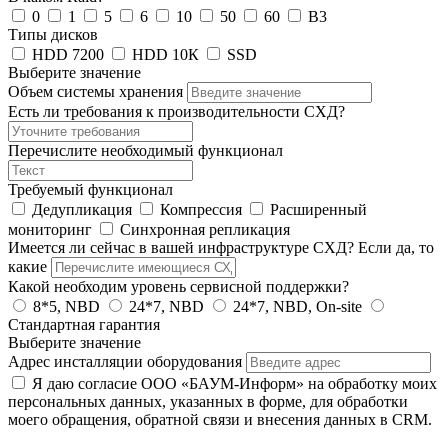
0
1
5
6
10
50
60
B3
Типы дисков
HDD 7200
HDD 10К
SSD
Выберите значение
Объем системы хранения
Есть ли требования к производительности СХД?
Перечислите необходимый функционал
Требуемый функционал
Дедупликация
Компрессия
Расширенный
мониторинг
Синхронная репликация
Имеется ли сейчас в вашей инфраструктуре СХД? Если да, то
какие
Какой необходим уровень сервисной поддержки?
8*5, NBD
24*7, NBD
24*7, NBD, On-site
Стандартная гарантия
Выберите значение
Адрес инсталляции оборудования
Я даю согласие ООО «БАУМ-Информ» на обработку моих
персональных данных, указанных в форме, для обработки
моего обращения, обратной связи и внесения данных в CRM.
Я ознакомлен(а) с
Политикой обработки персональных