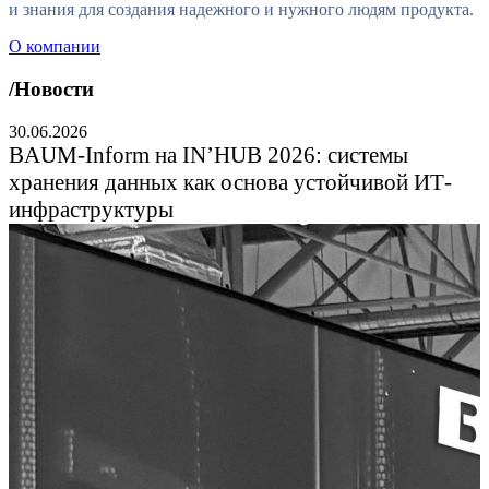
и
з
н
а
н
и
я
д
л
я
с
о
з
д
а
н
и
я
н
а
д
е
ж
н
о
г
о
и
н
у
ж
н
о
г
о
л
ю
д
я
м
п
р
о
д
у
к
т
а
.
О компании
/Новости
30.06.2026
BAUM-Inform на IN’HUB 2026: системы
хранения данных как основа устойчивой ИТ-
инфраструктуры