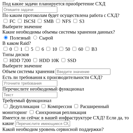
Под какие задачи планируется приобретение СХД
По каким протоколам будет осуществлена работа с СХД?
FC
ISCSI
SMB
NFS
S3
Выберите значение
Какие необходимы объемы системы хранения данных?
Полезный
Сырой
В каком Raid?
0
1
5
6
10
50
60
B3
Типы дисков
HDD 7200
HDD 10К
SSD
Выберите значение
Объем системы хранения
Есть ли требования к производительности СХД?
Перечислите необходимый функционал
Требуемый функционал
Дедупликация
Компрессия
Расширенный
мониторинг
Синхронная репликация
Имеется ли сейчас в вашей инфраструктуре СХД? Если да, то
какие
Какой необходим уровень сервисной поддержки?