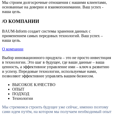
Мы строим долгосрочные отношения с нашими клиентами,
основанные на доверии и взаимопонимании. Ваш успех -
наша цель.
/О КОМПАНИИ
BAUM-Inform создает системы хранения данных с
применением самых передовых технологий. Ваш успех –
наша цель.
О компании
Выбор инновационного продукта – это не просто инвестиция
в технологии. Это шаг в будущее, где ваши данные – ваша
ценность, а эффективное управление ими – ключ к развитию
и успеху. Передовые технологии, используемые нами,
позволяют эффективнее управлять вашим бизнесом.
ВЫСОКОЕ КАЧЕСТВО
ОПЫТ
ПОДХОД
Технологии
М
ы
с
т
р
е
м
и
м
с
я
с
т
р
о
и
т
ь
б
у
д
у
щ
е
е
у
ж
е
с
е
й
ч
а
с
,
и
м
е
н
н
о
п
о
э
т
о
м
у
с
а
м
и
и
д
е
м
п
у
т
ё
м
,
н
а
к
о
т
о
р
о
м
м
ы
п
о
л
у
ч
а
е
м
н
е
о
б
х
о
д
и
м
ы
й
о
п
ы
т