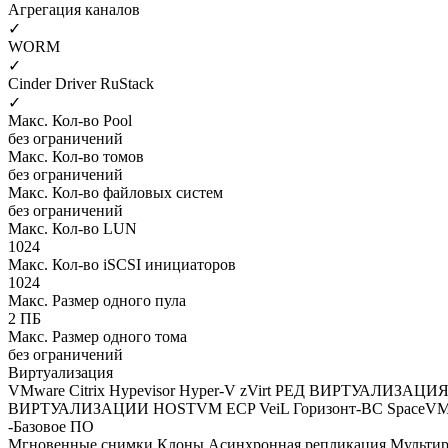
Агрегация каналов
✓
WORM
✓
Cinder Driver RuStack
✓
Макс. Кол-во Pool
без ограничений
Макс. Кол-во томов
без ограничений
Макс. Кол-во файловых систем
без ограничений
Макс. Кол-во LUN
1024
Макс. Кол-во iSCSI инициаторов
1024
Макс. Размер одного пула
2 ПБ
Макс. Размер одного тома
без ограничений
Виртуализация
VMware
Citrix Hypevisor
Hyper-V
zVirt
РЕД ВИРТУАЛИЗАЦИ
ВИРТУАЛИЗАЦИИ HOSTVM
ECP VeiL
Горизонт-ВС
SpaceV
-Базовое ПО
Мгновенные снимки
Клоны
Асинхронная репликация
Мульти