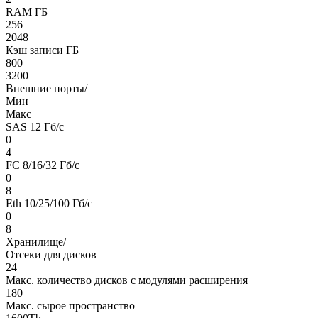
RAM ГБ
256
2048
Кэш записи ГБ
800
3200
Внешние порты/
Мин
Макс
SAS 12 Гб/c
0
4
FC 8/16/32 Гб/c
0
8
Eth 10/25/100 Гб/c
0
8
Хранилище/
Отсеки для дисков
24
Макс. количество дисков с модулями расширения
180
Макс. сырое пространство