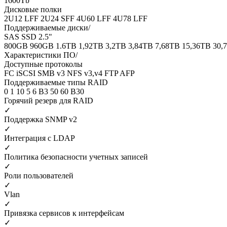
1600Tb
Дисковые полки
2U12 LFF
2U24 SFF
4U60 LFF
4U78 LFF
Поддерживаемые диски/
SAS SSD 2.5"
800GB
960GB
1.6TB
1,92TB
3,2TB
3,84TB
7,68TB
15,36TB
30,
Характеристики ПО/
Доступные протоколы
FC
iSCSI
SMB v3
NFS v3,v4
FTP
AFP
Поддерживаемые типы RAID
0
1
10
5
6
B3
50
60
B30
Горячий резерв для RAID
✓
Поддержка SNMP v2
✓
Интеграция с LDAP
✓
Политика безопасности учетных записей
✓
Роли пользователей
✓
Vlan
✓
Привязка сервисов к интерфейсам
✓